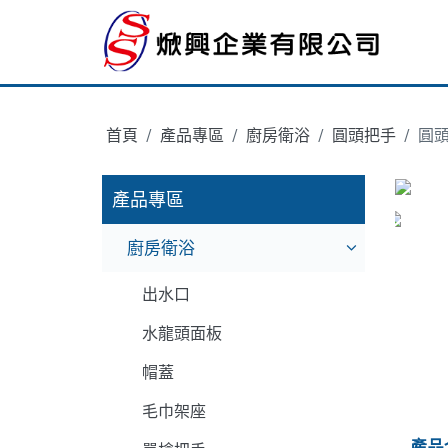
首頁
/
產品專區
/
廚房衛浴
/
圓頭把手
/
圓頭
產品專區
廚房衛浴
出水口
水龍頭面板
帽蓋
毛巾架座
產品