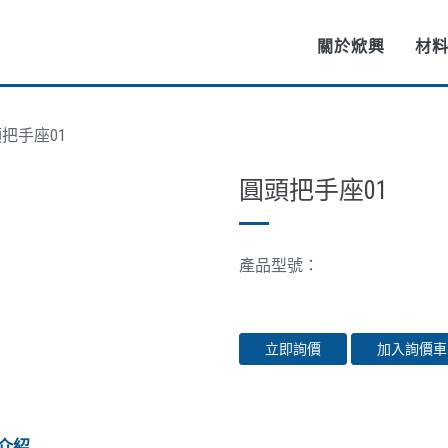
關於焮興
材
把手座01
圓頭把手座01
產品型號：
立即詢價
加入詢價車
介紹